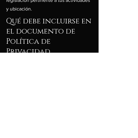
legislación pertinente a tus actividades
y ubicación.
Qué debe incluirse en
el documento de
Política de
Privacidad
En términos generales, una Política de
Privacidad suele abordar este tipo de
cuestiones: los tipos de información
que el sitio web recopila y la forma en
que recopila los datos, una explicación
sobre por qué el sitio web recopila este
tipo de información, cuáles son las
prácticas del sitio web para compartir la
información con terceros, las formas en