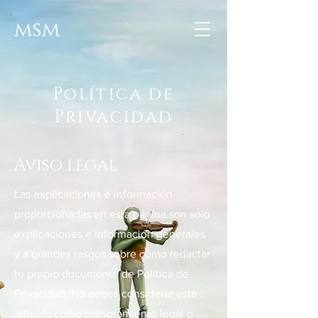
msm
Política de
Privacidad
Aviso legal
Las explicaciones e información
proporcionadas en esta página son solo
explicaciones e información generales
y a grandes rasgos sobre cómo redactar
tu propio documento de Política de
Privacidad. No debes considerar este
artículo como asesoramiento legal o