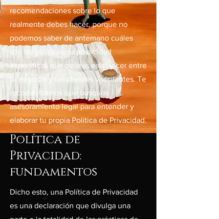
recomendaciones sobre lo que
realmente debes hacer, porque no
podemos saber de antemano cuáles
son las políticas de privacidad
específicas que deseas establecer entre
tu negocio y tus clientes y visitantes. Te
recomendamos que busques
asesoramiento legal para entender y
elaborar tu propia Política de Privacidad.
Política de
Privacidad:
fundamentos
Dicho esto, una Política de Privacidad
es una declaración que divulga una